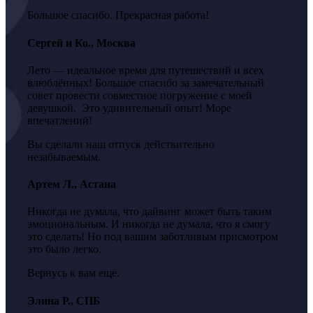
Большое спасибо. Прекрасная работа!
Сергей и Ко., Москва
Лето — идеальное время для путешествий и всех
влюблённых! Большое спасибо за замечательный
совет провести совместное погружение с моей
девушкой. Это удивительный опыт! Море
впечатлений!
Вы сделали наш отпуск действительно
незабываемым.
Артем Л., Астана
Никогда не думала, что дайвинг может быть таким
эмоциональным. И никогда не думала, что я смогу
это сделать! Но под вашим заботливым присмотром
это было легко.
Вернусь к вам еще.
Элина Р., СПБ