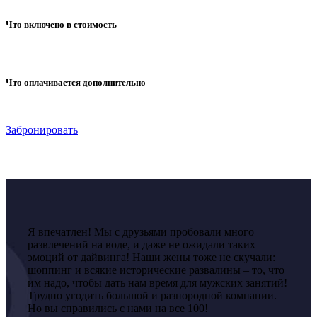
Что включено в стоимость
Что оплачивается дополнительно
Забронировать
Я впечатлен! Мы с друзьями пробовали много
развлечений на воде, и даже не ожидали таких
эмоций от дайвинга! Наши жены тоже не скучали:
шоппинг и всякие исторические развалины – то, что
им надо, чтобы дать нам время для мужских занятий!
Трудно угодить большой и разнородной компании.
Но вы справились с нами на все 100!