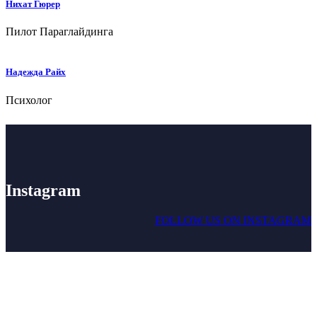
Нихат Гюрер
Пилот Параглайдинга
Надежда Райх
Психолог
Instagram
FOLLOW US ON INSTAGRAM