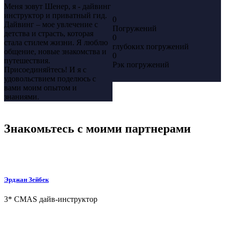
Меня зовут Шенер, я - дайвинг
инструктор и приватный гид.
0
Дайвинг – мое увлечение с
Погружений
детства и страсть, которая
0
стала стилем жизни. Я люблю
глубоких погружений
общение, новые знакомства и
0
путешествия.
Рэк погружений
Присоединяйтесь! И я с
удовольствием поделюсь с
вами моим опытом и
знаниями.
Знакомьтесь с моими партнерами
Эрджан Зейбек
3* CMAS дайв-инструктор