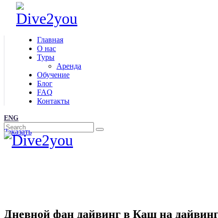
Главная
О нас
Туры
Аренда
Обучение
Блог
FAQ
Контакты
ENG
Заказать
Дневной фан дайвинг в Каш на дайвинг